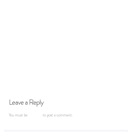
Instagram
Youtube
Previous
Leave a Reply
You must be
logged in
to post a comment.