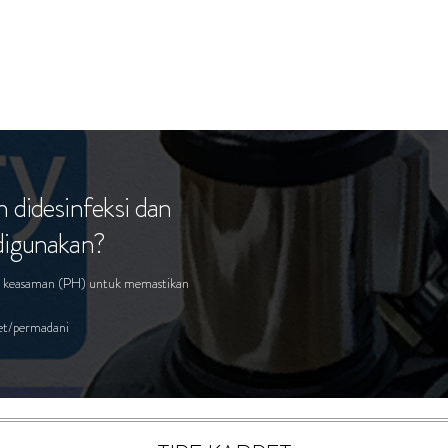
h didesinfeksi dan
 digunakan?
kat keasaman (PH) untuk memastikan
pet/permadani