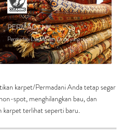
PERMADANI
Permadani Dinding dan Lantai yang ringan
ikan karpet/Permadani Anda tetap segar
n non-spot, menghilangkan bau, dan
arpet terlihat seperti baru.