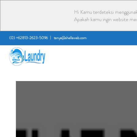
Hi Kamu terdeteksi menggunak
Apakah kamu ingin website me
(0) +62813-2623-5096
tanya@shellaweb.com