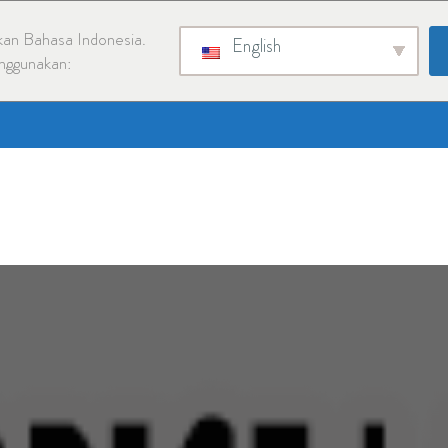
an Bahasa Indonesia.
English
nggunakan: