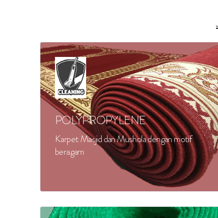
POLYPROPYLENE
Karpet Masjid dan Mushola dengan motif
beragam