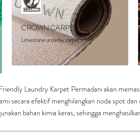
CROWN CARPET
Limestone underlay carpet
riendly Laundry Karpet Permadani akan memast
kami secara efektif menghilangkan noda spot da
kan bahan kimia keras, sehingga menghasilkan k