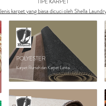
TIPE KARPET
Jenis karpet yang biasa dicuci oleh Shella Laundr
POLYESTER
Karpet Rumah dan Karpet Lantai